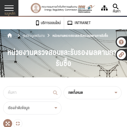
ค้นหา
เมนูหลัก
บริการออนไลน์
INTRANET
เข้าถึงเรา เข้าใจคุณ
ศูนย์ข้อมูลพลังงาน
หน่วยงานตรวจสอบและรับรองผลตามการรับซื้อ
เกี่ยวกับองค์กร
หน่วยงานตรวจสอบและรับรองผลตามการ
กฎหมาย
รับซื้อ
ศูนย์ข้อมูลพลังงาน
-
ก
+
ขนาดตัวอักษร
ข่าวและสื่อประชาสัมพันธ์
การขอรับใบอนุญาต
ก
ก
ก
ความตัดกันของสี
เอกสารเผยแพร่
การจดแจ้งยกเว้น
เขตทั้งหมด
จัดซื้อ/จัดจ้าง
ภาษา
การประเมินคุณธรรมและความโปร่งใส (ITA)
ติดตามสถานะการขอใบอนุญาต
เรียงลำดับข้อมูล
ติดต่อเรา
ตรวจติดตามสถานประกอบการ