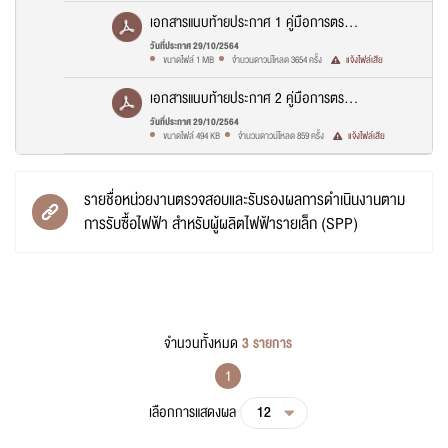
ชื่อผู้แจ้ง
*
ตามการรับซื้อไฟฟ้า สำหรับผู้ผลิตไฟฟ้า
เอกสารแนบท้ายประกาศ 1 คู่มือการตรวจ
ขนาดเล็ก (SPP) พ.ศ. 2564.PDF
สอบการดำเนินการใช้เชื้อเพลิง ของผู้ผลิต
วันที่ประกาศ 29/10/2564
ขนาดไฟล์ 1 MB
จำนวนดาวน์โหลด 3654 ครั้ง
แจ้งไฟล์เสีย
ไฟฟ้ารายเล็กแบบ SPP Hybrid Frim.pdf
นามสกุลผู้แจ้ง
*
เอกสารแนบท้ายประกาศ 2 คู่มือการตรวจ
ยืนยันการส่งข้อมูล
สอบการดำเนินการของผู้ผลิตไฟฟ้าราย
วันที่ประกาศ 29/10/2564
ขนาดไฟล์ 494 KB
จำนวนดาวน์โหลด 859 ครั้ง
แจ้งไฟล์เสีย
เล็ก (SPP) ประเภท Firm ระบบ
อีเมลผู้แจ้ง
คุณกำลังส่งข้อมูลเพื่อติดต่อกับทางสำนักงานคณะกรรมการกำกับ
กิจการ
Cogeneration ที่จะสิ้นสุดอายุสัญญาในปี
พลังงาน กรุณาตรวจสอบข้อมูล และยืนยันการส่งข้อมูล
2562 - 2568 (ก่อสร้างโรงไฟฟ้า
รายชื่อหน่วยงานตรวจสอบและรับรองผลการดำเนินงานตาม
ใหม่).pdf
การรับซื้อไฟฟ้า สำหรับผู้ผลิตไฟฟ้ารายเล็ก (SPP)
ล้างข้อมูล
ส่งข้อความ
จำนวนทั้งหมด
3 รายการ
1
เลือกการแสดงผล
12