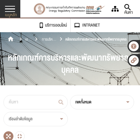
ค้นหา
เมนูหลัก
บริการออนไลน์
INTRANET
เข้าถึงเรา เข้าใจคุณ
เอกสาร
การบริหาร
หลักเกณฑ์การบริหารและพัฒนาทรัพยากรบุคคล
เกี่ยวกับองค์กร
เผย
และพัฒนา
แพร่
ทรัพยากร
หลักเกณฑ์การบริหารและพัฒนาทรัพยากร
กฎหมาย
บุคคล
บุคคล
ศูนย์ข้อมูลพลังงาน
-
ก
+
ขนาดตัวอักษร
ข่าวและสื่อประชาสัมพันธ์
การขอรับใบอนุญาต
ก
ก
ก
ความตัดกันของสี
เอกสารเผยแพร่
การจดแจ้งยกเว้น
เขตทั้งหมด
จัดซื้อ/จัดจ้าง
ภาษา
การประเมินคุณธรรมและความโปร่งใส (ITA)
ติดตามสถานะการขอใบอนุญาต
เรียงลำดับข้อมูล
ติดต่อเรา
ตรวจติดตามสถานประกอบการ