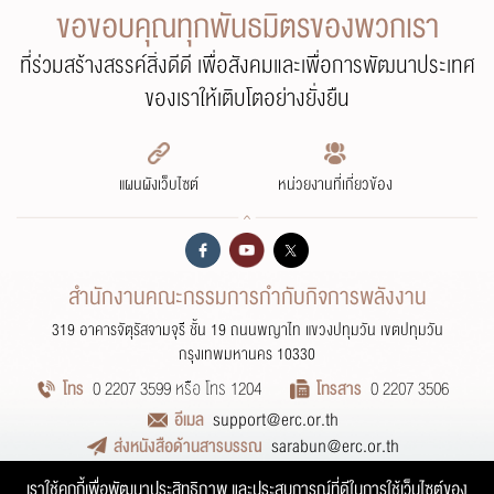
ขอขอบคุณทุกพันธมิตรของพวกเรา
ที่ร่วมสร้างสรรค์สิ่งดีดี เพื่อสังคมและเพื่อการพัฒนาประเทศ
ของเราให้เติบโตอย่างยั่งยืน
แผนผังเว็บไซต์
หน่วยงานที่เกี่ยวข้อง
สำนักงานคณะกรรมการกำกับกิจการพลังงาน
319 อาคารจัตุรัสจามจุรี ชั้น 19 ถนนพญาไท แขวงปทุมวัน เขตปทุมวัน
กรุงเทพมหานคร 10330
โทร
0 2207 3599 หรือ โทร 1204
โทรสาร
0 2207 3506
อีเมล
support@erc.or.th
ส่งหนังสือด้านสารบรรณ
sarabun@erc.or.th
การปฏิเสธความรับผิดชอบ
นโยบายเว็บไซต์
นโยบายการคุ้มครองข้อมูลส่วนบุคคล
เราใช้คุกกี้เพื่อพัฒนาประสิทธิภาพ และประสบการณ์ที่ดีในการใช้เว็บไซต์ของ