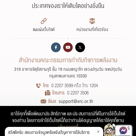
ประเทศของเราให้เติบโตอย่างยั่งยืน
แผนผังเว็บไซต์
หน่วยงานที่เกี่ยวข้อง
สำนักงานคณะกรรมการกำกับกิจการพลังงาน
319 อาคารจัตุรัสจามจุรี ชั้น 19 ถนนพญาไท แขวงปทุมวัน เขตปทุมวัน
กรุงเทพมหานคร 10330
โทร
0 2207 3599 หรือ โทร 1204
โทรสาร
0 2207 3506
อีเมล
support@erc.or.th
ส่งหนังสือด้านสารบรรณ
sarabun@erc.or.th
เราใช้คุกกี้เพื่อพัฒนาประสิทธิภาพ และประสบการณ์ที่ดีในการใช้เว็บไซต์
การปฏิเสธความรับผิดชอบ
นโยบายเว็บไซต์
นโยบายการคุ้มครองข้อมูลส่วนบุคคล
ของท่าน โดยการเข้าใช้เว็บไซต์นี้ถือว่าท่านได้อนุญาตให้เราใช้คุกกี้ตาม
นโยบายการรักษาความมั่นคงปลอดภัยของเว็บไซต์
นโยบายคุกกี้
×
สวัสดีครับ สอบถามข้อมูลหรือแจ้งปัญหาการใช้บริการ
สงวนสิทธิ์ © สำนักงานคณะกรรมการกำกับกิจการพลังงาน