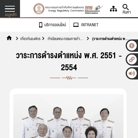
ค้นหา
เมนูหลัก
บริการออนไลน์
INTRANET
เข้าถึงเรา เข้าใจคุณ
เกี่ยวกับองค์กร
ทำเนียบคณะกรรมการกำกับ
(วาระการดำรงตำแหน่ง พ.ศ.
เกี่ยวกับองค์กร
กิจการพลังงาน
2554 - 2557)
วาระการดำรงตำแหน่ง พ.ศ. 2551 -
กฎหมาย
2554
ศูนย์ข้อมูลพลังงาน
-
ก
+
ขนาดตัวอักษร
ข่าวและสื่อประชาสัมพันธ์
การขอรับใบอนุญาต
ก
ก
ก
ความตัดกันของสี
เอกสารเผยแพร่
การจดแจ้งยกเว้น
จัดซื้อ/จัดจ้าง
ภาษา
การประเมินคุณธรรมและความโปร่งใส (ITA)
ติดตามสถานะการขอใบอนุญาต
ติดต่อเรา
ตรวจติดตามสถานประกอบการ