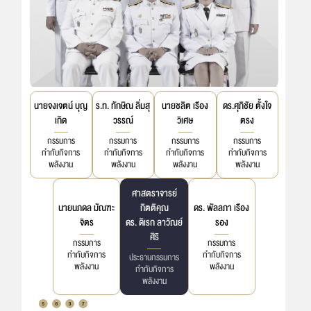
กองทุนพัฒนาไฟฟ้า
การจัดหาไฟฟ้า
นายจงเจตน์ บุญ
ร.ท. ทักษิณ ลิ่มสุ
นายชลิต เรือง
ดร.ศุภิชัย ตั้งใจ
ระบบโครงข่ายพลังงาน
เกิด
วรรณ์
วิเศษ
ตรง
กรรมการ
กรรมการ
กรรมการ
กรรมการ
ศูนย์ข้อมูลข่าวสารของสำนักงาน กกพ.
กำกับกิจการ
กำกับกิจการ
กำกับกิจการ
กำกับกิจการ
พลังงาน
พลังงาน
พลังงาน
พลังงาน
รับฟังความคิดเห็น
ศาสตราจารย์
นายนภดล มัณฑะ
กิตติคุณ
ดร. พัลลภา เรือง
จิตร
ดร. ดิเรก ลาวัณย์
รอง
ศิริ
กรรมการ
กรรมการ
กำกับกิจการ
กำกับกิจการ
ประธานกรรมการ
พลังงาน
พลังงาน
กำกับกิจการ
พลังงาน