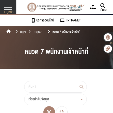
ค้นหา
เมนูหลัก
บริการออนไลน์
INTRANET
เข้าถึงเรา เข้าใจคุณ
กฎหมาย
กฎหมาย
หมวด 7 พนักงานเจ้าหน้าที่
เกี่ยวกับองค์กร
ลำดับรอง
กฎหมาย
หมวด 7 พนักงานเจ้าหน้าที่
ศูนย์ข้อมูลพลังงาน
-
ก
+
ขนาดตัวอักษร
ข่าวและสื่อประชาสัมพันธ์
การขอรับใบอนุญาต
ก
ก
ก
ความตัดกันของสี
เอกสารเผยแพร่
การจดแจ้งยกเว้น
จัดซื้อ/จัดจ้าง
ภาษา
การประเมินคุณธรรมและความโปร่งใส (ITA)
ติดตามสถานะการขอใบอนุญาต
เรียงลำดับข้อมูล
ติดต่อเรา
ตรวจติดตามสถานประกอบการ